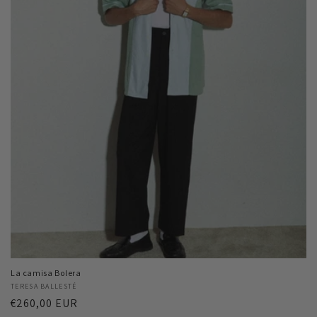
La camisa Bolera
Proveedor:
TERESA BALLESTÉ
Precio
€260,00 EUR