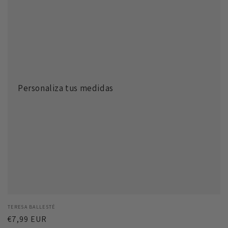
Personaliza tus medidas
Proveedor:
TERESA BALLESTÉ
Precio
€7,99 EUR