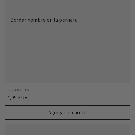
Bordar nombre en la pernera
Proveedor:
TERESA BALLESTÉ
Precio
€7,99 EUR
habitual
Agregar al carrito