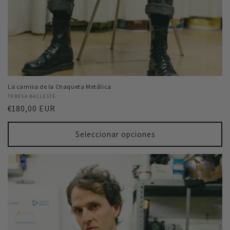
La camisa de la Chaqueta Metálica
Proveedor:
TERESA BALLESTÉ
Precio
€180,00 EUR
habitual
Seleccionar opciones