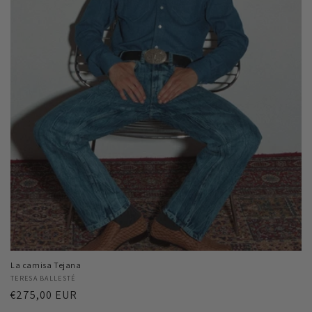
La camisa Tejana
Proveedor:
TERESA BALLESTÉ
Precio
€275,00 EUR
habitual