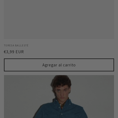
Proveedor:
TERESA BALLESTÉ
Precio
€3,99 EUR
habitual
Agregar al carrito