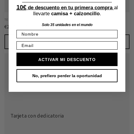
10€
de descuento en tu primera compra
al
llevarte
camisa + calzoncillo
.
Proveedor:
TERESA BALLESTÉ
Solo 35 unidades en el mundo
Precio
€2,99 EUR
Nombre
habitual
Agregar al carrito
Email
ACTIVAR MI DESCUENTO
No, prefiero perder la oportunidad
Tarjeta con dedicatoria