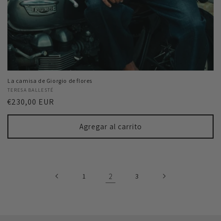
La camisa de Giorgio de flores
Proveedor:
TERESA BALLESTÉ
Precio
€230,00 EUR
habitual
Agregar al carrito
1
2
3