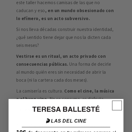
este taller hacemos camisas de las que no
caducan y eso
, en un mundo obsesionado con
lo efímero, es un acto subversivo.
Si nos lleva décadas construir nuestra identidad,
¿qué sentido tiene dejar que nos la dicten cada
seis meses?
Vestirse es un ritual, un acto privado con
consecuencias públicas.
Una forma de decirle
al mundo quién eres sin necesidad de abrir la
boca (ni la cartera cada dos meses).
La camisería es cultura.
Como el cine, la música
o el buen vino.
No se consume, se disfruta.
La camisería es un idioma internacional
que
transciende el tiempo y las convicciones.
🎬 LAS DEL CINE
Compañera fiel en todas las batallas y sus