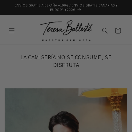
Ir
ENVÍOS GRATIS A ESPAÑA +100€ / ENVÍOS GRATIS CANARIAS Y
directamente
EUROPA +200€
al contenido
Carrito
LA CAMISERÍA NO SE CONSUME, SE
DISFRUTA