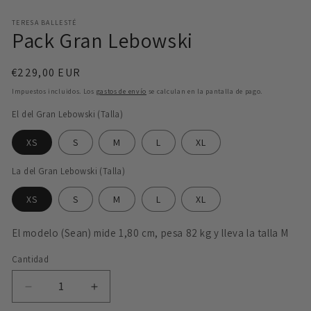
TERESA BALLESTÉ
Pack Gran Lebowski
Precio
€229,00 EUR
habitual
Impuestos incluidos. Los
gastos de envío
se calculan en la pantalla de pago.
El del Gran Lebowski (Talla)
XS
S
M
L
XL
La del Gran Lebowski (Talla)
XS
S
M
L
XL
El modelo (Sean) mide 1,80 cm, pesa 82 kg y lleva la talla M
Cantidad
Reducir
Aumentar
cantidad
cantidad