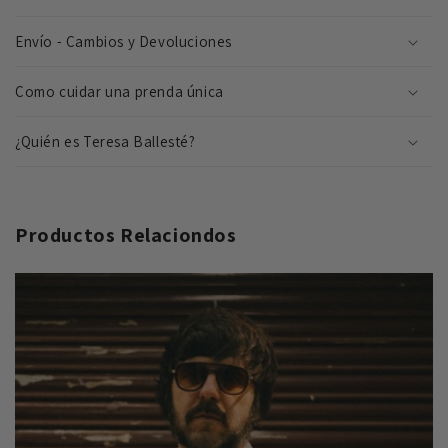
e
n
Envío - Cambios y Devoluciones
i
d
Como cuidar una prenda única
o
d
¿Quién es Teresa Ballesté?
e
s
p
Productos Relaciondos
l
e
g
a
b
l
e