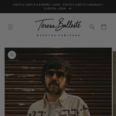
Ir
ENVÍOS GRATIS A ESPAÑA +100€ / ENVÍOS GRATIS CANARIAS Y
directamente
EUROPA +200€
al contenido
Carrito
Ir
directamente
a la
información
del producto