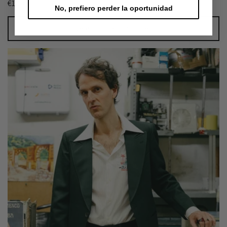
Precio
€180,00 EUR
No, prefiero perder la oportunidad
habitual
Seleccionar opciones