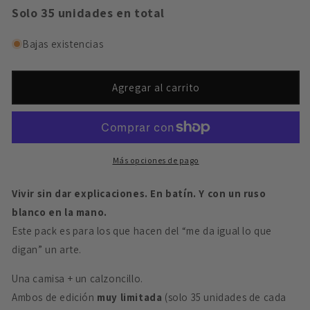
para
para
Solo 35 unidades en total
Pack
Pack
Gran
Gran
Bajas existencias
Lebowski
Lebowski
Agregar al carrito
Más opciones de pago
Vivir sin dar explicaciones. En batín. Y con un ruso
blanco en la mano.
Este pack es para los que hacen del “me da igual lo que
digan” un arte.
Una camisa + un calzoncillo.
Ambos de edición
muy limitada
(solo 35 unidades de cada