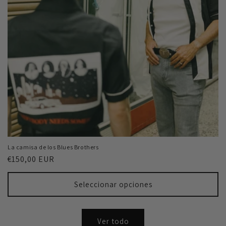
La camisa de los Blues Brothers
Precio
€150,00 EUR
habitual
Seleccionar opciones
Ver todo